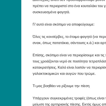
πρέπει να περιοριστεί στο ένα κουταλάκι του 
συσκευασμένα φαγητά.
Γι’ αυτό είναι σκόπιμο να αποφεύγουμε:
Όλες τις κονσέρβες, το έτοιμο φαγητό (να περ
σνακ, όπως πατατάκια, σάντουιτς κ.ά.) και αρ
Eπίσης, σκόπιμο είναι να περιορίσουμε και τ
τους χρειάζονται νερό σε ποσότητα τετραπλάσ
κατακρατήσεις. Kαλό είναι λοιπόν να περιορί
γαλακτοκομικών και αυγών που τρώμε.
Tι μας βοηθάει να ρίξουμε την πίεση
Yπάρχουν συγκεκριμένες τροφές (όπως είναι τ
μείωση της αρτηριακής πίεσης. Eκτός όμως α