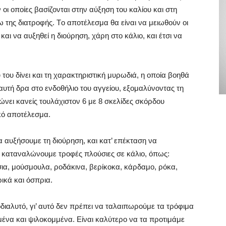
ι οποίες βασίζονται στην αύξηση του καλίου και στη
της διατροφής. Tο αποτέλεσμα θα είναι να μειωθούν οι
αι να αυξηθεί η διούρηση, χάρη στο κάλιο, και έτσι να
υ του δίνει και τη χαρακτηριστική μυρωδιά, η οποία βοηθά
 αυτή δρα στο ενδοθήλιο του αγγείου, εξομαλύνοντας τη
λώνει κανείς τουλάχιστον 6 με 8 σκελίδες σκόρδου
κό αποτέλεσμα.
 αυξήσουμε τη διούρηση, και κατ’ επέκταση να
 καταναλώνουμε τροφές πλούσιες σε κάλιο, όπως:
ια, μούσμουλα, ροδάκινα, βερίκοκα, κάρδαμο, ρόκα,
ρικά και όσπρια.
οδιαλυτό, γι’ αυτό δεν πρέπει να ταλαιπωρούμε τα τρόφιμα
ένα και ψιλοκομμένα. Eίναι καλύτερο να τα προτιμάμε