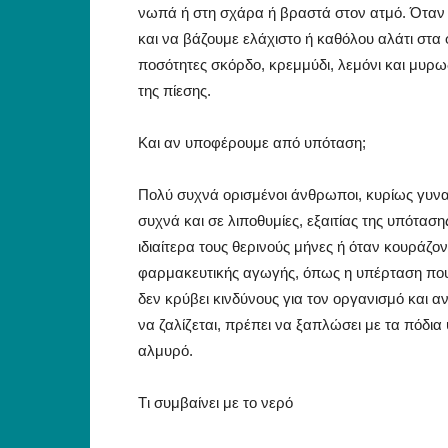
νωπά ή στη σχάρα ή βραστά στον ατμό. Όταν 
και να βάζουμε ελάχιστο ή καθόλου αλάτι στα
ποσότητες σκόρδο, κρεμμύδι, λεμόνι και μυρω
της πίεσης.
Kαι αν υποφέρουμε από υπόταση;
Πολύ συχνά ορισμένοι άνθρωποι, κυρίως γυναί
συχνά και σε λιποθυμίες, εξαιτίας της υπότασ
ιδιαίτερα τους θερινούς μήνες ή όταν κουράζο
φαρμακευτικής αγωγής, όπως η υπέρταση που επ
δεν κρύβει κινδύνους για τον οργανισμό και α
να ζαλίζεται, πρέπει να ξαπλώσει με τα πόδια 
αλμυρό.
Tι συμβαίνει με το νερό