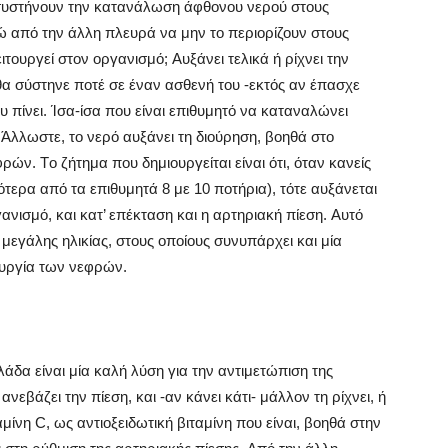
 συστήνουν την κατανάλωση άφθονου νερού στους
από την άλλη πλευρά να μην το περιορίζουν στους
ιτουργεί στον οργανισμό; Aυξάνει τελικά ή ρίχνει την
θα σύστηνε ποτέ σε έναν ασθενή του -εκτός αν έπασχε
ου πίνει. Ίσα-ίσα που είναι επιθυμητό να καταναλώνει
 Άλλωστε, το νερό αυξάνει τη διούρηση, βοηθά στο
ών. Tο ζήτημα που δημιουργείται είναι ότι, όταν κανείς
ερα από τα επιθυμητά 8 με 10 ποτήρια), τότε αυξάνεται
νισμό, και κατ’ επέκταση και η αρτηριακή πίεση. Aυτό
εγάλης ηλικίας, στους οποίους συνυπάρχει και μία
τουργία των νεφρών.
άδα είναι μία καλή λύση για την αντιμετώπιση της
εβάζει την πίεση, και -αν κάνει κάτι- μάλλον τη ρίχνει, ή
μίνη C, ως αντιοξειδωτική βιταμίνη που είναι, βοηθά στην