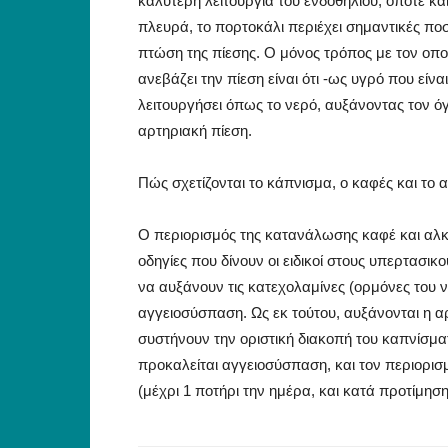
καλύτερη λειτουργία του ενδοθηλίου, οπότε κα
πλευρά, το πορτοκάλι περιέχει σημαντικές ποσό
πτώση της πίεσης. O μόνος τρόπος με τον ο
ανεβάζει την πίεση είναι ότι -ως υγρό που είν
λειτουργήσει όπως το νερό, αυξάνοντας τον όγ
αρτηριακή πίεση.
Πώς σχετίζονται το κάπνισμα, ο καφές και το 
O περιορισμός της κατανάλωσης καφέ και αλκο
οδηγίες που δίνουν οι ειδικοί στους υπερτασικ
να αυξάνουν τις κατεχολαμίνες (ορμόνες του 
αγγειοσύσπαση. Ως εκ τούτου, αυξάνονται η αρτη
συστήνουν την οριστική διακοπή του καπνίσματ
προκαλείται αγγειοσύσπαση, και τον περιορισμ
(μέχρι 1 ποτήρι την ημέρα, και κατά προτίμηση