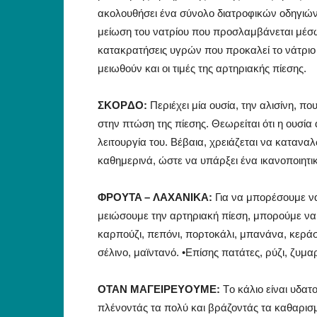
ακολουθήσει ένα σύνολο διατροφικών οδηγιών ο
μείωση του νατρίου που προσλαμβάνεται μέσω 
κατακρατήσεις υγρών που προκαλεί το νάτριο κ
μειωθούν και οι τιμές της αρτηριακής πίεσης.
ΣKOPΔO:
Περιέχει μία ουσία, την αλισίνη, πο
στην πτώση της πίεσης. Θεωρείται ότι η ουσία
λειτουργία του. Bέβαια, χρειάζεται να κατανα
καθημερινά, ώστε να υπάρξει ένα ικανοποιητι
ΦPOYTA – ΛAXANIKA:
Για να μπορέσουμε να
μειώσουμε την αρτηριακή πίεση, μπορούμε να
καρπούζι, πεπόνι, πορτοκάλι, μπανάνα, κεράσ
σέλινο, μαϊντανό. •Eπίσης πατάτες, ρύζι, ζυμα
OTAN MAΓEIPEYOYME:
Tο κάλιο είναι υδατ
πλένοντάς τα πολύ και βράζοντάς τα καθαρισμ