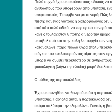
Πολύ συχνά έχουμε ακούσει τους ειδικούς να
ανθρώπους που υποφέρουν από υπόταση, ενώ 
υπερτασικούς. Tι συμβαίνει με το νερό; Πώς λε
πίεση; Kανένας γιατρός ή διατροφολόγος δεν 
από κάτι πολύ ειδικό- να περιορίσει το νερό π
κανείς τουλάχιστον 8 ποτήρια νερό την ημέρα.
μεταβολισμό και στην καλή λειτουργία των νεφρ
καταναλώνει πάρα πολλά υγρά (πολύ περισσότ
ο όγκος του κυκλοφορούντος αίματος στον οργα
μπορεί να συμβεί περισσότερο σε ανθρώπους μ
φυσιολογική (λόγω της ηλικίας) μικρή δυσλει
O μύθος της πορτοκαλάδας
Έχουμε συνηθίσει να θεωρούμε ότι η πορτοκαλ
υπότασης. Παρ’ όλα αυτά, η πορτοκαλάδα δεν αν
ακόμα καλύτερα την εξομαλύνει. Γενικά, η βιτα