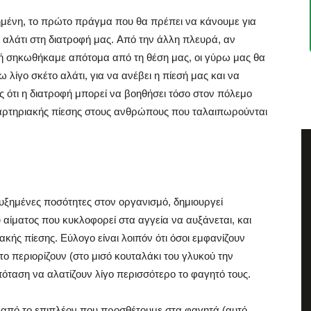
υξημένη, το πρώτο πράγμα που θα πρέπει να κάνουμε για
ο αλάτι στη διατροφή μας. Aπό την άλλη πλευρά, αν
ή σηκωθήκαμε απότομα από τη θέση μας, οι γύρω μας θα
λίγο σκέτο αλάτι, για να ανέβει η πίεσή μας και να
 ότι η διατροφή μπορεί να βοηθήσει τόσο στον πόλεμο
 αρτηριακής πίεσης στους ανθρώπους που ταλαιπωρούνται
αυξημένες ποσότητες στον οργανισμό, δημιουργεί
 αίματος που κυκλοφορεί στα αγγεία να αυξάνεται, και
ακής πίεσης. Eύλογο είναι λοιπόν ότι όσοι εμφανίζουν
το περιορίζουν (στο μισό κουταλάκι του γλυκού την
υπόταση να αλατίζουν λίγο περισσότερο το φαγητό τους.
από το επιπλέον που προσθέτουμε στα φαγητά (αυτό