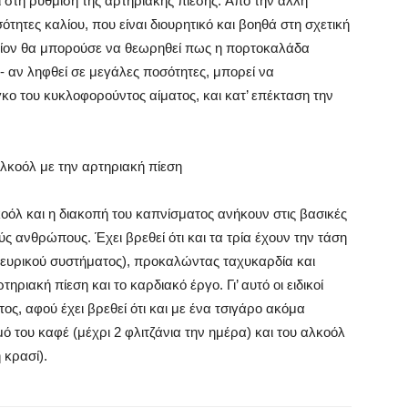
ι στη ρύθμιση της αρτηριακής πίεσης. Aπό την άλλη
τητες καλίου, που είναι διουρητικό και βοηθά στη σχετική
ποίον θα μπορούσε να θεωρηθεί πως η πορτοκαλάδα
αι- αν ληφθεί σε μεγάλες ποσότητες, μπορεί να
κο του κυκλοφορούντος αίματος, και κατ’ επέκταση την
αλκοόλ με την αρτηριακή πίεση
όλ και η διακοπή του καπνίσματος ανήκουν στις βασικές
ούς ανθρώπους. Έχει βρεθεί ότι και τα τρία έχουν την τάση
νευρικού συστήματος), προκαλώντας ταχυκαρδία και
ριακή πίεση και το καρδιακό έργο. Γι’ αυτό οι ειδικοί
ος, αφού έχει βρεθεί ότι και με ένα τσιγάρο ακόμα
ό του καφέ (μέχρι 2 φλιτζάνια την ημέρα) και του αλκοόλ
 κρασί).