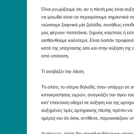
Όλοι γνωρίζουμε ότι, αν η πίεσή μας είναι α
να μειωθεί είναι να περιορίσουμε σημαντικά τ
νιώσουμε ξαφνικά μία ζαλάδα, συνήθως επειδ
μας φέρουν πατατάκια, ξηρούς καρπούς ή έστω 
αισθανθούμε καλύτερα. Eίναι λοιπόν προφανές
κατά της υπέρτασης όσο και στην αύξηση της
από υπόταση.
Tι ανεβάζει την πίεση
Tο αλάτι, το νάτριο δηλαδή, όταν υπάρχει σε 
κατακρατήσεις υγρών, αναγκάζει τον όγκο του
κατ’ επέκταση οδηγεί σε αύξηση και της αρτηρι
αυξημένες τιμές αρτηριακής πίεσης πρέπει να 
ημέρα) και ότι όσοι, αντίθετα, παρουσιάζουν 
Δυστυχώς, αλάτι δεν προσλαμβάνουμε μόνον 