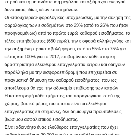
ιατρού και τη μετανάστευση μεγάλου και αξιόμαχου ενεργού
δυναμικού, ιδίως νέων επιστημόνων.
Οι «τσουχτερές» φορολογικές υποχρεώσεις, με την αύξηση της
φορολογίας των εισοδημάτων στο 29% (από το 26% που ήταν
προηγουμένως) από το πρώτο ευρώ καθαρού εισοδήματος, το
τέλος επιτηδεύματος (650 ευρώ), την εισφορά αλληλεγγύης και
την αυξημένη προκαταβολή φόρου, από το 55% στο 75% για
φέτος και 100% για το 2017, επιβαρύνουν κάθε ατομική
δραστηριότητα ελεύθερου επαγγελματία ιατρού και οδηγούν
παράλληλα με την εισφοροεπιδρομή που επιχειρείται σε
πραγματική δήμευση του καθαρού εισοδήματος, που ως
αποτέλεσμα θα έχει την αδυναμία επιβίωσης των ιατρών.
Η καταστροφή κάθε τμήματος του παραγωγικού ιστού της
χώρας, βασικό μέρος του οποίου είναι οι ελεύθεροι
επαγγελματίες επιστήμονες, δεν δημιουργεί προϋποθέσεις
βιώσιμου ασφαλιστικού εισοδήματος.
Είναι αδιανόητο ένας ελεύθερος επαγγελματίας που έχει
καθαρό εισόδημα 20.000 ευρώ να καταβάλει συνολικά σε