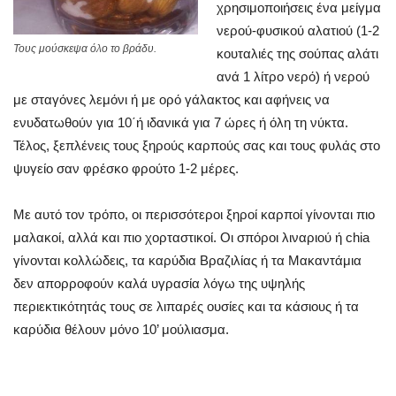
χρησιμοποιήσεις ένα μείγμα
νερού-φυσικού αλατιού (1-2
Τους μούσκεψα όλο το βράδυ.
κουταλιές της σούπας αλάτι
ανά 1 λίτρο νερό) ή νερού
με σταγόνες λεμόνι ή με ορό γάλακτος και αφήνεις να
ενυδατωθούν για 10΄ή ιδανικά για 7 ώρες ή όλη τη νύκτα.
Τέλος, ξεπλένεις τους ξηρούς καρπούς σας και τους φυλάς στο
ψυγείο σαν φρέσκο φρούτο 1-2 μέρες.
Με αυτό τον τρόπο, οι περισσότεροι ξηροί καρποί γίνονται πιο
μαλακοί, αλλά και πιο χορταστικοί. Οι σπόροι λιναριού ή chia
γίνονται κολλώδεις, τα καρύδια Βραζιλίας ή τα Μακαντάμια
δεν απορροφούν καλά υγρασία λόγω της υψηλής
περιεκτικότητάς τους σε λιπαρές ουσίες και τα κάσιους ή τα
καρύδια θέλουν μόνο 10’ μούλιασμα.