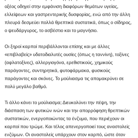
οξέος οδηγεί στην εμφάνιση διαφόρων θεμάτων υγείας,
ελλείψεων και γαστρεντερικής δυσφορίας, ενώ από την άλλη
πλευρά δεσμεύει πολλά θρεπτικά συστατικά, όπως ο σίδηρος,
ο ψευδάργυρος, το ασβέστιο και το μαγνήσιο.
Οι ξηροί καρποί περιβάλλονται επίσης και με άλλες
«επιβλαβείς» υδατοδιαλυτές ουσίες (όπως η ταννίνη), τοξίνες
(αφλατοξίνες), αλλεργιογόνα, ερεθιστικούς, χημικούς
παράγοντες, συντηρητικά, φυτοφάρμακα, φυσικούς
παράγοντες και σκόνες. Το μούλιασμα τις απομακρύνει σε
πολύ μεγάλο βαθμό.
Τι άλλο κάνει το μούλιασμα; Διευκολύνει την πέψη, την
διάσπαση των φυτικών ινών και την απορρόφηση θρεπτικών
συστατικών, ενεργοποιώντας τα ένζυμα, που περιέχουν οι
καρποί που τρώμε. Και τέλος απενεργοποιεί τους αναστολείς
ενζύμων. Οι αναστολείς υπάρχουν στον καρπό, ώστε όταν