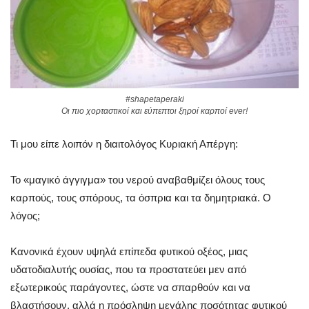
#shapetaperaki
Οι πιο χορταστικοί και εύπεπτοι ξηροί καρποί ever!
Τι μου είπε λοιπόν η διαιτολόγος Κυριακή Απέργη:
Το «μαγικό άγγιγμα» του νερού αναβαθμίζει όλους τους
καρπούς, τους σπόρους, τα όσπρια και τα δημητριακά. Ο
λόγος;
Κανονικά έχουν υψηλά επίπεδα φυτικού οξέος, μιας
υδατοδιαλυτής ουσίας, που τα προστατεύει μεν από
εξωτερικούς παράγοντες, ώστε να σπαρθούν και να
βλαστήσουν, αλλά η πρόσληψη μεγάλης ποσότητας φυτικού