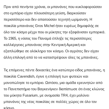
Πριν από πενήντα χρόνια, οι μπανάνες που κυκλοφορούσαν
στο εμπόριο είχαν πλουσιότερη γεύση, διαρκούσαν
περισσότερο και δεν απαιτούσαν τεχνητή ωρίμανση. Η
ποικιλία μπανάνας Gros Michel ήταν ευρέως δημοφιλής σε
όλο τον κόσμο μέχρι που οι μύκητες την εξαφάνισαν εμπορικά.
Το 1965, η νόσος του Παναμά έπληξε τις περισσότερες
καλλιέργειες μπανάνας στην Κεντρική Αμερική και
εξαπλώθηκε σε ολόκληρο τον κόσμο. Οι αγρότες δεν είχαν
άλλη επιλογή από το να καταστρέψουν όλες τις μπανάνες.
Τις επόμενες πέντε δεκαετίες ένα κατώτερο είδος μπανάνας, η
ποικιλία Cavendish, έγινε η επιλογή των φυτειών και
μονοπώλησε το εμπόριο. Ωστόσο, μια ομάδα ερευνητών από
το Πανεπιστήμιο του Βαγκενίγκεν διαπίστωσε ότι ένας κλώνος
του μύκητα Fusarium, με ονομασία TR4, έχει μολύνει
μπανάνες της νέας ποικιλίας σε πολλές χώρες σε όλο τον
κόσμο.