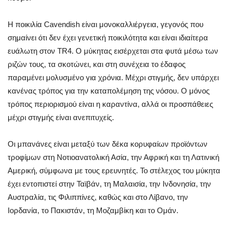
Η ποικιλία Cavendish είναι μονοκαλλιέργεια, γεγονός που
σημαίνει ότι δεν έχει γενετική ποικιλότητα και είναι ιδιαίτερα
ευάλωτη στον TR4. Ο μύκητας εισέρχεται στα φυτά μέσω των
ριζών τους, τα σκοτώνει, και στη συνέχεια το έδαφος
παραμένει μολυσμένο για χρόνια. Μέχρι στιγμής, δεν υπάρχει
κανένας τρόπος για την καταπολέμηση της νόσου. Ο μόνος
τρόπος περιορισμού είναι η καραντίνα, αλλά οι προσπάθειες
μέχρι στιγμής είναι ανεπιτυχείς.
Οι μπανάνες είναι μεταξύ των δέκα κορυφαίων προϊόντων
τροφίμων στη Νοτιοανατολική Ασία, την Αφρική και τη Λατινική
Αμερική, σύμφωνα με τους ερευνητές. Το στέλεχος του μύκητα
έχει εντοπιστεί στην Ταϊβάν, τη Μαλαισία, την Ινδονησία, την
Αυστραλία, τις Φιλιππίνες, καθώς και στο Λίβανο, την
Ιορδανία, το Πακιστάν, τη Μοζαμβίκη και το Ομάν.