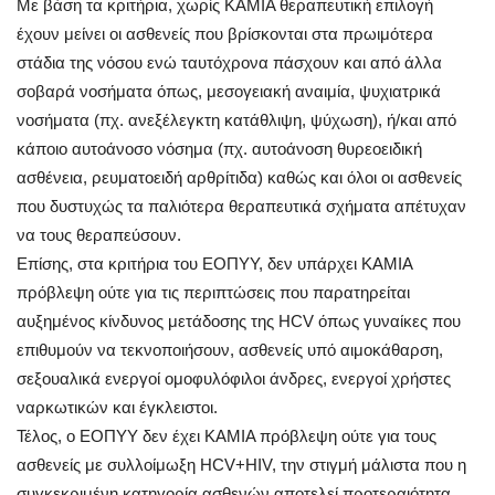
Με βάση τα κριτήρια, χωρίς ΚΑΜΙΑ θεραπευτική επιλογή
έχουν μείνει οι ασθενείς που βρίσκονται στα πρωιμότερα
στάδια της νόσου ενώ ταυτόχρονα πάσχουν και από άλλα
σοβαρά νοσήματα όπως, μεσογειακή αναιμία, ψυχιατρικά
νοσήματα (πχ. ανεξέλεγκτη κατάθλιψη, ψύχωση), ή/και από
κάποιο αυτοάνοσο νόσημα (πχ. αυτοάνοση θυρεοειδική
ασθένεια, ρευματοειδή αρθρίτιδα) καθώς και όλοι οι ασθενείς
που δυστυχώς τα παλιότερα θεραπευτικά σχήματα απέτυχαν
να τους θεραπεύσουν.
Επίσης, στα κριτήρια του ΕΟΠΥΥ, δεν υπάρχει ΚΑΜΙΑ
πρόβλεψη ούτε για τις περιπτώσεις που παρατηρείται
αυξημένος κίνδυνος μετάδοσης της HCV όπως γυναίκες που
επιθυμούν να τεκνοποιήσουν, ασθενείς υπό αιμοκάθαρση,
σεξουαλικά ενεργοί ομοφυλόφιλοι άνδρες, ενεργοί χρήστες
ναρκωτικών και έγκλειστοι.
Τέλος, ο ΕΟΠΥΥ δεν έχει ΚΑΜΙΑ πρόβλεψη ούτε για τους
ασθενείς με συλλοίμωξη HCV+HIV, την στιγμή μάλιστα που η
συγκεκριμένη κατηγορία ασθενών αποτελεί προτεραιότητα