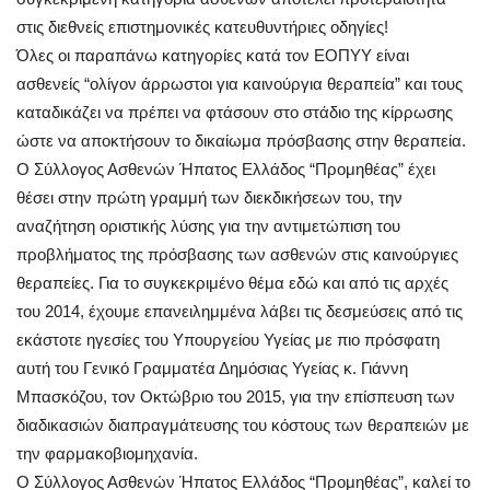
στις διεθνείς επιστημονικές κατευθυντήριες οδηγίες!
Όλες οι παραπάνω κατηγορίες κατά τον ΕΟΠΥΥ είναι
ασθενείς “ολίγον άρρωστοι για καινούργια θεραπεία” και τους
καταδικάζει να πρέπει να φτάσουν στο στάδιο της κίρρωσης
ώστε να αποκτήσουν το δικαίωμα πρόσβασης στην θεραπεία.
Ο Σύλλογος Ασθενών Ήπατος Ελλάδος “Προμηθέας” έχει
θέσει στην πρώτη γραμμή των διεκδικήσεων του, την
αναζήτηση οριστικής λύσης για την αντιμετώπιση του
προβλήματος της πρόσβασης των ασθενών στις καινούργιες
θεραπείες. Για το συγκεκριμένο θέμα εδώ και από τις αρχές
του 2014, έχουμε επανειλημμένα λάβει τις δεσμεύσεις από τις
εκάστοτε ηγεσίες του Υπουργείου Υγείας με πιο πρόσφατη
αυτή του Γενικό Γραμματέα Δημόσιας Υγείας κ. Γιάννη
Μπασκόζου, τον Οκτώβριο του 2015, για την επίσπευση των
διαδικασιών διαπραγμάτευσης του κόστους των θεραπειών με
την φαρμακοβιομηχανία.
Ο Σύλλογος Ασθενών Ήπατος Ελλάδος “Προμηθέας”, καλεί το