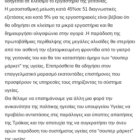
οδηγείται σε κλείσιμο το εργαστήριο της γειτονιάς.
Η μεσοσταθμική μείωση κατά 45%σε 51 διαγνωστικές
εξετάσεις και κατά 9% για τις εργαστηριακές είναι βέβαιο ότι
θα οδηγήσει σε κλείσιμο τα μικρά εργαστήρια και θα
δημιουργήσει ολιγοψώνια στην αγορά .Η παράδοση της
πρωτοβάθμιας περίθαλψης στις μεγάλες αλυσίδες θα στερήσει
από τον ασθενή την εξατομικευμένη φροντίδα από το γιατρό
της γειτονιάς του και θα τον καταστήσει όμηρο των “σουπερ
μάρκετ” της υγείας. Επιπρόσθετα θα οδηγήσει στον
επαγγελματικό μαρασμό εκατοντάδες επιστήμονες που
προσφέρουν τις υπηρεσίες τους στηρίζοντας το σύστημα
υγείας.
Θα θέλαμε να επισημάνουμε για άλλη μια φορά την
ανικανότητα της πολίτικης ηγεσίας του υπουργείου Υγείας να
προβάλει αντιστάσεις στις παράλογες και ύποπτες απαιτήσεις
της Τρόϊκας και την αποτυχία της να συγκρατήσει την άνευ
ορών παράδοση του συστήματος υγείας στα “σουπερ μάρκετ”
της υγείας.