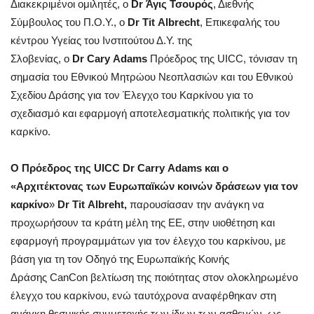
Διακεκριμένοι ομιλητές, ο
Dr Άγις Τσουρός
, Διεθνής
Σύμβουλος του Π.Ο.Υ., ο
Dr Tit Albrecht
, Επικεφαλής του
κέντρου Υγείας του Ινστιτούτου Δ.Υ. της
Σλοβενίας, o
Dr Cary Adams
Πρόεδρος της UICC, τόνισαν τη
σημασία του Εθνικού Μητρώου Νεοπλασιών και του Εθνικού
Σχεδίου Δράσης για τον Έλεγχο του Καρκίνου για το
σχεδιασμό και εφαρμογή αποτελεσματικής πολιτικής για τον
καρκίνο.
Ο Πρόεδρος της UICC Dr Carry Adams και ο
«Αρχιτέκτονας των
Ευρωπαϊκών κοινών δράσεων για τον
καρκίνο
»
Dr Tit Albreht,
παρουσίασαν την ανάγκη να
προχωρήσουν τα κράτη μέλη της ΕΕ, στην υιοθέτηση και
εφαρμογή προγραμμάτων για τον έλεγχο του καρκίνου, με
βάση για τη τον Οδηγό της Ευρωπαϊκής Κοινής
Δράσης CanCon βελτίωση της ποιότητας στον ολοκληρωμένο
έλεγχο του καρκίνου, ενώ ταυτόχρονα αναφέρθηκαν στη
ανάγκη θεσμικής συμμετοχής των ίδιων των ασθενών, ως