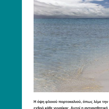
Η όψη φλοιού πορτοκαλιού, όπως λέμε την 
εχθρό κάθε γυναίκας. Αυτοί η αντιαισθητικ