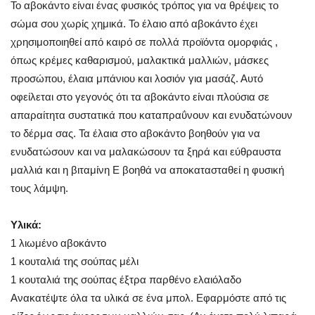
Το αβοκάντο είναι ένας φυσικός τρόπος για να θρέψεις το
σώμα σου χωρίς χημικά. Το έλαιο από αβοκάντο έχει
χρησιμοποιηθεί από καιρό σε πολλά προϊόντα ομορφιάς ,
όπως κρέμες καθαρισμού, μαλακτικά μαλλιών, μάσκες
προσώπου, έλαια μπάνιου και λοσιόν για μασάζ. Αυτό
οφείλεται στο γεγονός ότι τα αβοκάντο είναι πλούσια σε
απαραίτητα συστατικά που καταπραΰνουν και ενυδατώνουν
το δέρμα σας. Τα έλαια στο αβοκάντο βοηθούν για να
ενυδατώσουν και να μαλακώσουν τα ξηρά και εύθραυστα
μαλλιά και η βιταμίνη Ε βοηθά να αποκατασταθεί η φυσική
τους λάμψη.
Υλικά:
1 λιωμένο αβοκάντο
1 κουταλιά της σούπας μέλι
1 κουταλιά της σούπας έξτρα παρθένο ελαιόλαδο
Ανακατέψτε όλα τα υλικά σε ένα μπολ. Εφαρμόστε από τις