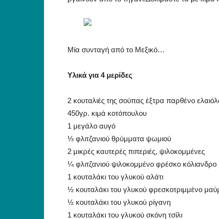
Μία συνταγή από το Μεξικό…
Υλικά για 4 μερίδες
2 κουταλιές της σούπας έξτρα παρθένο ελαιόλα
450γρ. κιμά κοτόπουλου
1 μεγάλο αυγό
⅓ φλιτζανιού θρύμματα ψωμιού
2 μικρές καυτερές πιπεριές, ψιλοκομμένες
¼ φλιτζανιού ψιλοκομμένο φρέσκο κόλιανδρο
1 κουταλάκι του γλυκού αλάτι
½ κουταλάκι του γλυκού φρεσκοτριμμένο μαύρ
½ κουταλάκι του γλυκού ρίγανη
1 κουταλάκι του γλυκού σκόνη τσίλι