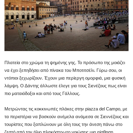
Πλατεία στο χρώμα τη ψημένης γης. Το πρόσωπο της μοιάζει
να έχει ξεπηδήσει από πίνακα του Μποτιτσέλι. Γύρω σου, οι
ντόπιοι ξεχωρίζουν. Έχουν μια περίεργη ομορφιά, μια φυσική
λάμψη. Ο Δάντης άλλωστε έλεγε για τους Σιενέζους πως είναι
πιο ματαιόδοξοι και από τους Γάλλους.
Μετρώντας τις κοκκινωπές πλάκες στην piazza del Campo, με
τα περιστέρια να βοσκούν ανέμελα ανάμεσα σε Σιεννέζους και
τουρίστες που ξαπλώνουν με όλη τους την άνεση πάνω στο
ζεστό από τον ήλιο πλακόστρωτο νοιώσεις μια αίσθηση