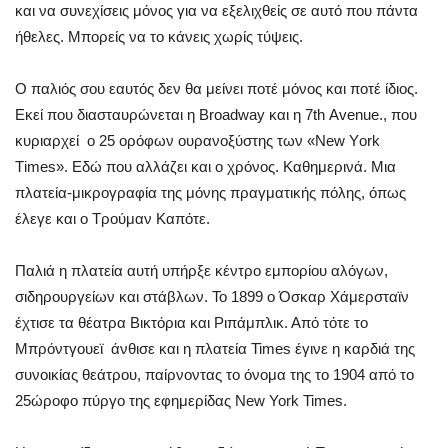
και να συνεχίσεις μόνος για να εξελιχθείς σε αυτό που πάντα
ήθελες. Μπορείς να το κάνεις χωρίς τύψεις.
Ο παλιός σου εαυτός δεν θα μείνει ποτέ μόνος και ποτέ ίδιος.
Εκεί που διασταυρώνεται η Βroadway και η 7th Αvenue., που
κυριαρχεί ο 25 ορόφων ουρανοξύστης των «Νew Υork
Τimes». Εδώ που αλλάζει και ο χρόνος. Καθημερινά. Μια
πλατεία-μικρογραφία της μόνης πραγματικής πόλης, όπως
έλεγε και ο Τρούμαν Καπότε.
Παλιά η πλατεία αυτή υπήρξε κέντρο εμπορίου αλόγων,
σιδηρουργείων και στάβλων. Το 1899 ο Όσκαρ Χάμερσταϊν
έχτισε τα θέατρα Βικτόρια και Ριπάμπλικ. Από τότε το
Μπρόντγουεϊ άνθισε και η πλατεία Times έγινε η καρδιά της
συνοικίας θεάτρου, παίρνοντας το όνομα της το 1904 από το
25ώροφο πύργο της εφημερίδας New York Times.