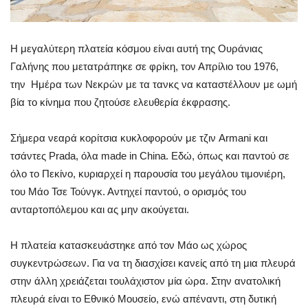
Η μεγαλύτερη πλατεία κόσμου είναι αυτή της Ουράνιας
Γαλήνης που μετατράπηκε σε φρίκη, τον Απρίλιο του 1976,
την Ημέρα των Νεκρών με τα τανκς να καταστέλλουν με ωμή
βία το κίνημα που ζητούσε ελευθερία έκφρασης.
Σήμερα νεαρά κορίτσια κυκλοφορούν με τζιν Armani και
τσάντες Prada, όλα made in China. Εδώ, όπως και παντού σε
όλο το Πεκίνο, κυριαρχεί η παρουσία του μεγάλου τιμονιέρη,
του Μάο Τσε Τούνγκ. Αντηχεί παντού, ο ορισμός του
ανταρτοπόλεμου και ας μην ακούγεται.
Η πλατεία κατασκευάστηκε από τον Μάο ως χώρος
συγκεντρώσεων. Για να τη διασχίσει κανείς από τη μια πλευρά
στην άλλη χρειάζεται τουλάχιστον μία ώρα. Στην ανατολική
πλευρά είναι το Εθνικό Μουσείο, ενώ απέναντι, στη δυτική