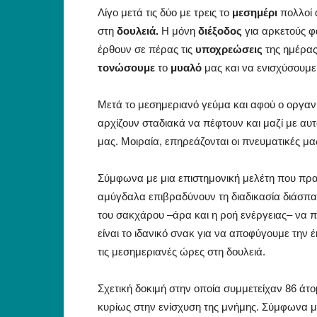
Λίγο μετά τις δύο με τρεις το
μεσημέρι
πολλοί 
στη
δουλειά.
Η μόνη
διέξοδος
για αρκετούς φ
έρθουν σε πέρας τις
υποχρεώσεις
της ημέρας.
τονώσουμε
το
μυαλό
μας και να ενισχύσουμε
Μετά το μεσημεριανό γεύμα και αφού ο οργαν
αρχίζουν σταδιακά να πέφτουν και μαζί με αυ
μας. Μοιραία, επηρεάζονται οι πνευματικές μ
Σύμφωνα με μια επιστημονική μελέτη που πρ
αμύγδαλα επιβραδύνουν τη διαδικασία διάσπα
του σακχάρου –άρα και η ροή ενέργειας– να 
είναι το ιδανικό σνακ για να αποφύγουμε τη
τις μεσημεριανές ώρες στη δουλειά.
Σχετική δοκιμή στην οποία συμμετείχαν 86 ά
κυρίως στην ενίσχυση της μνήμης. Σύμφωνα με