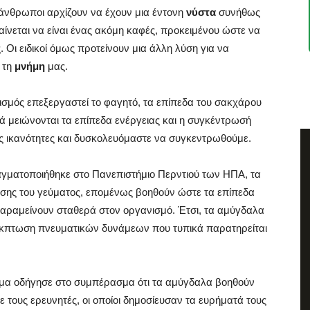
άνθρωποι αρχίζουν να έχουν μια έντονη
νύστα
συνήθως
αίνεται να είναι ένας ακόμη καφές, προκειμένου ώστε να
 Οι ειδικοί όμως προτείνουν μια άλλη λύση για να
 τη
μνήμη
μας.
ισμός επεξεργαστεί το φαγητό, τα επίπεδα του σακχάρου
τά μειώνονται τα επίπεδα ενέργειας και η συγκέντρωσή
ας ικανότητες και δυσκολευόμαστε να συγκεντρωθούμε.
αγματοποιήθηκε στο Πανεπιστήμιο Περντιού των ΗΠΑ, τα
σης του γεύματος, επομένως βοηθούν ώστε τα επίπεδα
παραμείνουν σταθερά στον οργανισμό. Έτσι, τα αμύγδαλα
ν έκπτωση πνευματικών δυνάμεων που τυπικά παρατηρείται
τομα οδήγησε στο συμπέρασμα ότι τα αμύγδαλα βοηθούν
 τους ερευνητές, οι οποίοι δημοσίευσαν τα ευρήματά τους