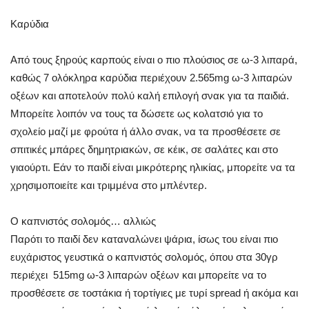
Καρύδια
Από τους ξηρούς καρπούς είναι ο πιο πλούσιος σε ω-3 λιπαρά,
καθώς 7 ολόκληρα καρύδια περιέχουν 2.565mg ω-3 λιπαρών
οξέων και αποτελούν πολύ καλή επιλογή σνακ για τα παιδιά.
Μπορείτε λοιπόν να τους τα δώσετε ως κολατσιό για το
σχολείο μαζί με φρούτα ή άλλο σνακ, να τα προσθέσετε σε
σπιτικές μπάρες δημητριακών, σε κέικ, σε σαλάτες και στο
γιαούρτι. Εάν το παιδί είναι μικρότερης ηλικίας, μπορείτε να τα
χρησιμοποιείτε και τριμμένα στο μπλέντερ.
Ο καπνιστός σολομός… αλλιώς
Παρότι το παιδί δεν καταναλώνει ψάρια, ίσως του είναι πιο
ευχάριστος γευστικά ο καπνιστός σολομός, όπου στα 30γρ
περιέχει 515mg ω-3 λιπαρών οξέων και μπορείτε να το
προσθέσετε σε τοστάκια ή τορτίγιες με τυρί spread ή ακόμα και