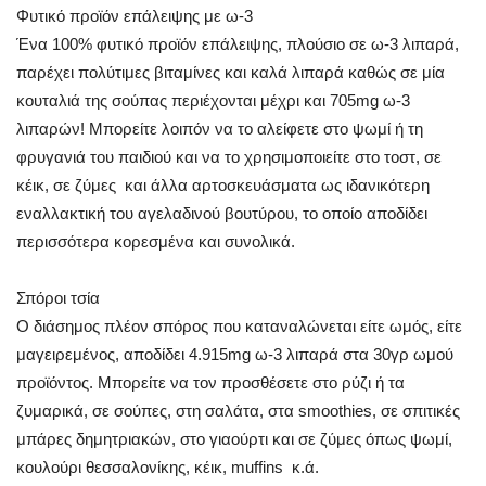
Φυτικό προϊόν επάλειψης με ω-3
Ένα 100% φυτικό προϊόν επάλειψης, πλούσιο σε ω-3 λιπαρά,
παρέχει πολύτιμες βιταμίνες και καλά λιπαρά καθώς σε μία
κουταλιά της σούπας περιέχονται μέχρι και 705mg ω-3
λιπαρών! Μπορείτε λοιπόν να το αλείφετε στο ψωμί ή τη
φρυγανιά του παιδιού και να το χρησιμοποιείτε στο τοστ, σε
κέικ, σε ζύμες και άλλα αρτοσκευάσματα ως ιδανικότερη
εναλλακτική του αγελαδινού βουτύρου, το οποίο αποδίδει
περισσότερα κορεσμένα και συνολικά.
Σπόροι τσία
Ο διάσημος πλέον σπόρος που καταναλώνεται είτε ωμός, είτε
μαγειρεμένος, αποδίδει 4.915mg ω-3 λιπαρά στα 30γρ ωμού
προϊόντος. Μπορείτε να τον προσθέσετε στο ρύζι ή τα
ζυμαρικά, σε σούπες, στη σαλάτα, στα smoothies, σε σπιτικές
μπάρες δημητριακών, στο γιαούρτι και σε ζύμες όπως ψωμί,
κουλούρι θεσσαλονίκης, κέικ, muffins κ.ά.