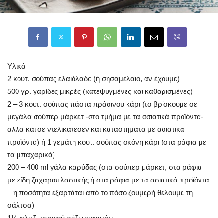
Υλικά
2 κουτ. σούπας ελαιόλαδο (ή σησαμέλαιο, αν έχουμε)
500 γρ. γαρίδες μικρές (κατεψυγμένες και καθαρισμένες)
2 – 3 κουτ. σούπας πάστα πράσινου κάρι (το βρίσκουμε σε
μεγάλα σούπερ μάρκετ -στο τμήμα με τα ασιατικά προϊόντα-
αλλά και σε ντελικατέσεν και καταστήματα με ασιατικά
προϊόντα) ή 1 γεμάτη κουτ. σούπας σκόνη κάρι (στα ράφια με
τα μπαχαρικά)
200 – 400 ml γάλα καρύδας (στα σούπερ μάρκετ, στα ράφια
με είδη ζαχαροπλαστικής ή στα ράφια με τα ασιατικά προϊόντα
– η ποσότητα εξαρτάται από το πόσο ζουμερή θέλουμε τη
σάλτσα)
1½ φλιτζ. τσαγιού ρύζι μπασμάτι