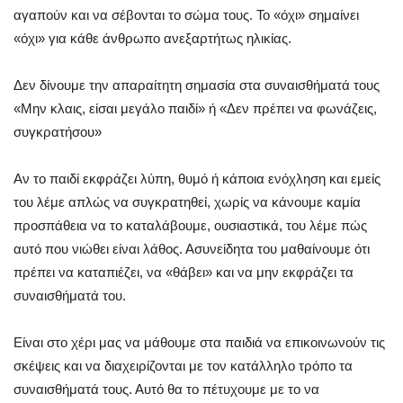
αγαπούν και να σέβονται το σώμα τους. Το «όχι» σημαίνει
«όχι» για κάθε άνθρωπο ανεξαρτήτως ηλικίας.
Δεν δίνουμε την απαραίτητη σημασία στα συναισθήματά τους
«Μην κλαις, είσαι μεγάλο παιδί» ή «Δεν πρέπει να φωνάζεις,
συγκρατήσου»
Αν το παιδί εκφράζει λύπη, θυμό ή κάποια ενόχληση και εμείς
του λέμε απλώς να συγκρατηθεί, χωρίς να κάνουμε καμία
προσπάθεια να το καταλάβουμε, ουσιαστικά, του λέμε πώς
αυτό που νιώθει είναι λάθος. Ασυνείδητα του μαθαίνουμε ότι
πρέπει να καταπιέζει, να «θάβει» και να μην εκφράζει τα
συναισθήματά του.
Είναι στο χέρι μας να μάθουμε στα παιδιά να επικοινωνούν τις
σκέψεις και να διαχειρίζονται με τον κατάλληλο τρόπο τα
συναισθήματά τους. Αυτό θα το πέτυχουμε με το να