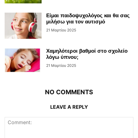
Είμαι παιδοψυχολόγος και θα σας
μιλήσω για τον αυτισμό
21 Μαρτίου 2025
Χαμηλότεροι βαθμοί στο σχολείο
λόγω ύπνου;
21 Μαρτίου 2025
NO COMMENTS
LEAVE A REPLY