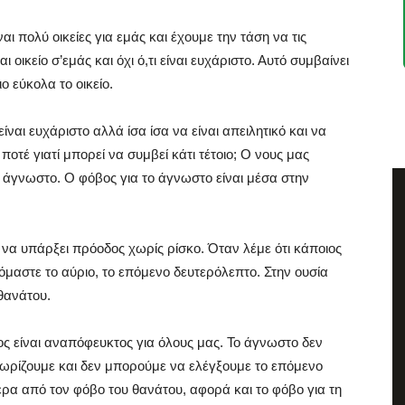
αι πολύ οικείες για εμάς και έχουμε την τάση να τις
οικείο σ’εμάς και όχι ό,τι είναι ευχάριστο. Αυτό συμβαίνει
ο εύκολα το οικείο.
ίναι ευχάριστο αλλά ίσα ίσα να είναι απειλητικό και να
τέ γιατί μπορεί να συμβεί κάτι τέτοιο; Ο νους μας
 άγνωστο. Ο φόβος για το άγνωστο είναι μέσα στην
 να υπάρξει πρόοδος χωρίς ρίσκο. Όταν λέμε ότι κάποιος
όμαστε το αύριο, το επόμενο δευτερόλεπτο. Στην ουσία
 θανάτου.
τος είναι αναπόφευκτος για όλους μας. Το άγνωστο δεν
ωρίζουμε και δεν μπορούμε να ελέγξουμε το επόμενο
ρα από τον φόβο του θανάτου, αφορά και το φόβο για τη