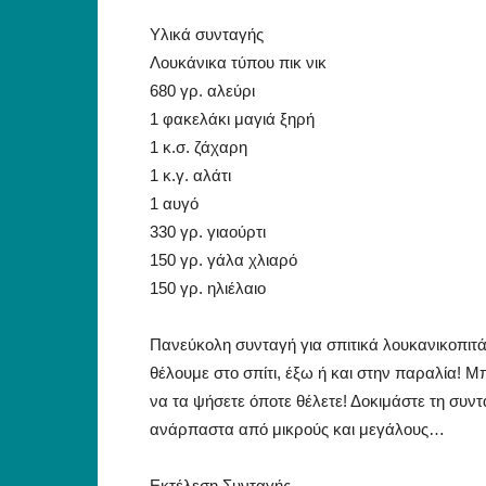
Υλικά συνταγής
Λουκάνικα τύπου πικ νικ
680 γρ. αλεύρι
1 φακελάκι μαγιά ξηρή
1 κ.σ. ζάχαρη
1 κ.γ. αλάτι
1 αυγό
330 γρ. γιαούρτι
150 γρ. γάλα χλιαρό
150 γρ. ηλιέλαιο
Πανεύκολη συνταγή για σπιτικά λουκανικοπιτά
θέλουμε στο σπίτι, έξω ή και στην παραλία! Μ
να τα ψήσετε όποτε θέλετε! Δοκιμάστε τη συντ
ανάρπαστα από μικρούς και μεγάλους…
Εκτέλεση Συνταγής