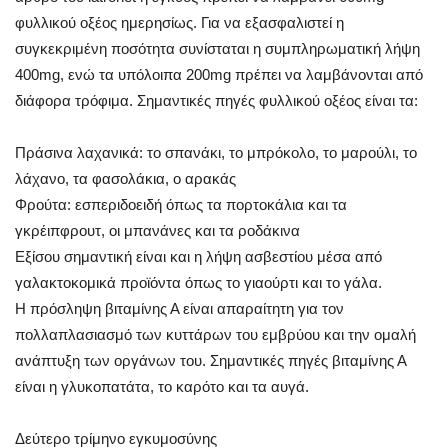
φυλλικού οξέος ημερησίως. Για να εξασφαλιστεί η
συγκεκριμένη ποσότητα συνίσταται η συμπληρωματική λήψη
400mg, ενώ τα υπόλοιπα 200mg πρέπει να λαμβάνονται από
διάφορα τρόφιμα. Σημαντικές πηγές φυλλικού οξέος είναι τα:
Πράσινα λαχανικά: το σπανάκι, το μπρόκολο, το μαρούλι, το
λάχανο, τα φασολάκια, ο αρακάς
Φρούτα: εσπεριδοειδή όπως τα πορτοκάλια και τα
γκρέιπφρουτ, οι μπανάνες και τα ροδάκινα
Εξίσου σημαντική είναι και η λήψη ασβεστίου μέσα από
γαλακτοκομικά προϊόντα όπως το γιαούρτι και το γάλα.
Η πρόσληψη βιταμίνης Α είναι απαραίτητη για τον
πολλαπλασιασμό των κυττάρων του εμβρύου και την ομαλή
ανάπτυξη των οργάνων του. Σημαντικές πηγές βιταμίνης Α
είναι η γλυκοπατάτα, το καρότο και τα αυγά.
Δεύτερο τρίμηνο εγκυμοσύνης