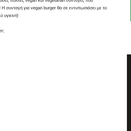
τόσες πολλές vegan και vegetarian συνταγές που
! H συνταγή για vegan burger θα σε εντυπωσιάσει με το
ύ υγιεινή!
er;