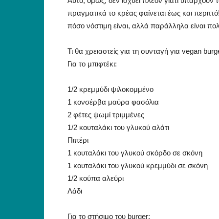
Αυτό, όμως, δεν ισχύει πλέον γιατί υπάρχουν 
πραγματικά το κρέας φαίνεται έως και περιττό
πόσο νόστιμη είναι, αλλά παράλληλα είναι πολ
Τι θα χρειαστείς για τη συνταγή για vegan burg
Για το μπιφτέκι:
1/2 κρεμμύδι ψιλοκομμένο
1 κονσέρβα μαύρα φασόλια
2 φέτες ψωμί τριμμένες
1/2 κουταλάκι του γλυκού αλάτι
Πιπέρι
1 κουταλάκι του γλυκού σκόρδο σε σκόνη
1 κουταλάκι του γλυκού κρεμμύδι σε σκόνη
1/2 κούπα αλεύρι
Λάδι
Για το στήσιμο του burger: