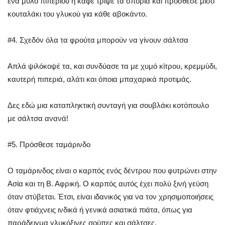
ένα μύλο πιπεριού ή καφέ τρίψε τα σπόρια και πρόσθεσε μισό
κουταλάκι του γλυκού για κάθε αβοκάντο.
#4. Σχεδόν όλα τα φρούτα μπορούν να γίνουν σάλτσα
Απλά ψιλόκοψέ τα, και συνδύασε τα με χυμό κίτρου, κρεμμύδι,
καυτερή πιπεριά, αλάτι και όποια μπαχαρικά προτιμάς.
Δες εδώ μια καταπληκτική συνταγή για σουβλάκι κοτόπουλο
με σάλτσα ανανά!
#5. Πρόσθεσε ταμάρινδο
Ο ταμάρινδος είναι ο καρπός ενός δέντρου που φυτρώνει στην
Ασία και τη Β. Αφρική. Ο καρπός αυτός έχει πολύ ξινή γεύση
όταν στύβεται. Έτσι, είναι ιδανικός για να τον χρησιμοποιήσεις
όταν φτιάχνεις ινδικά ή γενικά ασιατικά πιάτα, όπως για
παράδειγμα γλυκόξινες σούπες και σάλτσες.