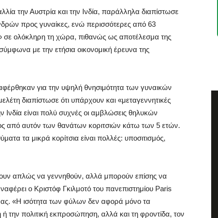
αλλία την Αυστρία και την Ινδία, παράλληλα διαπίστωσε
 ανδρών προς γυναίκες, ενώ περισσότερες από 63
ά» σε ολόκληρη τη χώρα, πιθανώς ως αποτέλεσμα της
σύμφωνα με την ετήσια οικονομική έρευνα της
αφέρθηκαν για την υψηλή θνησιμότητα των γυναικών
 μελέτη διαπίστωσε ότι υπάρχουν και «μεταγεννητικές
την Ινδία είναι πολύ συχνές οι αμβλώσεις θηλυκών
ρος από αυτόν των θανάτων κοριτσιών κάτω των 5 ετών.
ύματα τα μικρά κορίτσια είναι πολλές: υποσιτισμός,
δίζουν απλώς να γεννηθούν, αλλά μπορούν επίσης να
ναφέρει ο Κριστόφ Γκιλμοτό του πανεπιστημίου Paris
νας. «Η ισότητα των φύλων δεν αφορά μόνο τα
ή την πολιτική εκπροσώπηση, αλλά και τη φροντίδα, τον