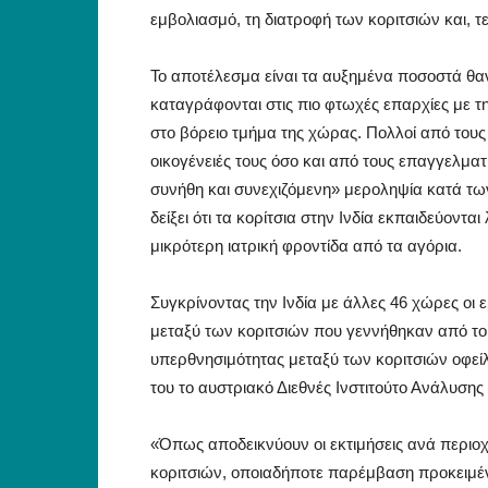
εμβολιασμό, τη διατροφή των κοριτσιών και, τ
Το αποτέλεσμα είναι τα αυξημένα ποσοστά θαν
καταγράφονται στις πιο φτωχές επαρχίες με τ
στο βόρειο τμήμα της χώρας. Πολλοί από τους
οικογένειές τους όσο και από τους επαγγελματί
συνήθη και συνεχιζόμενη» μεροληψία κατά των
δείξει ότι τα κορίτσια στην Ινδία εκπαιδεύοντ
μικρότερη ιατρική φροντίδα από τα αγόρια.
Συγκρίνοντας την Ινδία με άλλες 46 χώρες οι
μεταξύ των κοριτσιών που γεννήθηκαν από το 
υπερθνησιμότητας μεταξύ των κοριτσιών οφείλ
του το αυστριακό Διεθνές Ινστιτούτο Ανάλυσ
«Όπως αποδεικνύουν οι εκτιμήσεις ανά περιο
κοριτσιών, οποιαδήποτε παρέμβαση προκειμένο