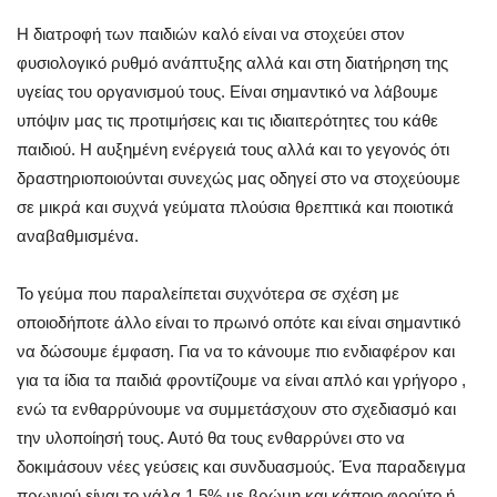
Η διατροφή των παιδιών καλό είναι να στοχεύει στον
φυσιολογικό ρυθμό ανάπτυξης αλλά και στη διατήρηση της
υγείας του οργανισμού τους. Είναι σημαντικό να λάβουμε
υπόψιν μας τις προτιμήσεις και τις ιδιαιτερότητες του κάθε
παιδιού. Η αυξημένη ενέργειά τους αλλά και το γεγονός ότι
δραστηριοποιούνται συνεχώς μας οδηγεί στο να στοχεύουμε
σε μικρά και συχνά γεύματα πλούσια θρεπτικά και ποιοτικά
αναβαθμισμένα.
Το γεύμα που παραλείπεται συχνότερα σε σχέση με
οποιοδήποτε άλλο είναι το πρωινό οπότε και είναι σημαντικό
να δώσουμε έμφαση. Για να το κάνουμε πιο ενδιαφέρον και
για τα ίδια τα παιδιά φροντίζουμε να είναι απλό και γρήγορο ,
ενώ τα ενθαρρύνουμε να συμμετάσχουν στο σχεδιασμό και
την υλοποίησή τους. Αυτό θα τους ενθαρρύνει στο να
δοκιμάσουν νέες γεύσεις και συνδυασμούς. Ένα παραδειγμα
πρωινού είναι το γάλα 1.5% με βρώμη και κάποιο φρούτο ή