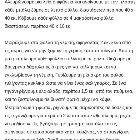
Αλευρώνουμε μια λεία επιφάνεια και ανοίγουμε με τον πλάστη
κάθε μπάλα ζύμης σε λεπτό φύλλο, διαστάσεων περίπου 40 x
40 εκ. Κόβουμε κάθε φύλλο σε 4 μακρόστενα φύλλα
διαστάσεων περίπου 40 x 10 εκ.
Μοιράζουμε στα φύλλα τη γέμιση, αφήνοντας 2 εκ. κενό από
τις άκρες για να μην ξεφύγει η γέμιση κατά το τύλιγμα. Από τη
μακριά πλευρά κάθε φύλλου τυλίγουμε σε ρολό. Πιέζουμε με
βρεγμένα δάχτυλα τις άκρες για να κολλήσουν και να
εγκλωβίσουν τη γέμιση. Γυρίζουμε τη μία άκρη του ρολού,
τυλίγοντας κυκλικά ώστε να γίνει ένας σαλίγκαρος. Σε ένα
τηγάνι ρίχνουμε ελαιόλαδο, περίπου 1,5 εκ. από τον πυθμένα,
και το ζεσταίνουμε σε δυνατή φωτιά μέχρι να κάψει.
Μετριάζουμε τη φωτιά, ρίχνουμε τις σαρικόπιτες σε δόσεις και
τις τηγανίζουμε για περίπου 2 λεπτά από κάθε πλευρά, μέχρι
να ροδίσουν. Τις βγάζουμε με τρυπητή κουτάλα και τις
αφήνουμε σε απορροφητικό χαρτί κουζίνας, να στραγγίξουν
από το περιττό λάδι. Σερβίρουμε τις σαρικόπιτες ζεστές.