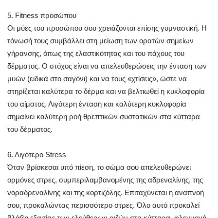
5. Fitness προσώπου
Οι μύες του προσώπου σου χρειάζονται επίσης γυμναστική. Η
τόνωσή τους συμβάλλει στη μείωση των ορατών σημείων
γήρανσης, όπως της ελαστικότητας και του πάχους του
δέρματος. Ο στόχος είναι να απελευθερώσεις την ένταση των
μυών (ειδικά στο σαγόνι) και να τους «χτίσεις», ώστε να
στηρίζεται καλύτερα το δέρμα και να βελτιωθεί η κυκλοφορία
του αίματος. Λιγότερη ένταση και καλύτερη κυκλοφορία
σημαίνει καλύτερη ροή θρεπτικών συστατικών στα κύτταρα
του δέρματος.
6. Λιγότερο Stress
Όταν βρίσκεσαι υπό πίεση, το σώμα σου απελευθερώνει
ορμόνες στρες, συμπεριλαμβανομένης της αδρεναλίνης, της
νοραδρεναλίνης και της κορτιζόλης. Επιταχύνεται η αναπνοή
σου, προκαλώντας περισσότερο στρες. Όλο αυτό προκαλεί
βλάβη εξαιτίας των ελεύθερων ριζών στα κύτταρα, φλεγμονή