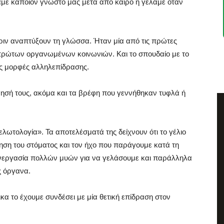
άμε κάποιον γνωστό μας μετά από καιρό ή γελάμε όταν
ιν αναπτύξουν τη γλώσσα. Ήταν μία από τις πρώτες
πρώτων οργανωμένων κοινωνιών. Και το σπουδαίο με το
δεις μορφές αλληλεπίδρασης.
ησή τους, ακόμα και τα βρέφη που γεννήθηκαν τυφλά ή
γελωτολογία». Τα αποτελέσματά της δείχνουν ότι το γέλιο
ηση του στόματος και τον ήχο που παράγουμε κατά τη
η συνεργασία πολλών μυών για να γελάσουμε και παράλληλα
ς όργανα.
ικα το έχουμε συνδέσει με μία θετική επίδραση στον