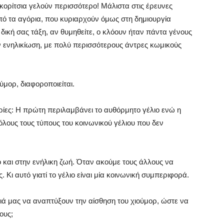
 κορίτσια γελούν περισσότερο! Μάλιστα στις έρευνες
πό τα αγόρια, που κυριαρχούν όμως στη δημιουργία
 δική σας τάξη, αν θυμηθείτε, ο κλόουν ήταν πάντα γένους
ην ενηλικίωση, με πολύ περισσότερους άντρες κωμικούς
ύμορ, διαφοροποιείται.
ορίες: Η πρώτη περιλαμβάνει το αυθόρμητο γέλιο ενώ η
ι όλους τους τύπους του κοινωνικού γέλιου που δεν
ό και στην ενήλικη ζωή. Όταν ακούμε τους άλλους να
 Κι αυτό γιατί το γέλιο είναι μία κοινωνική συμπεριφορά.
ά μας να αναπτύξουν την αίσθηση του χιούμορ, ώστε να
ους;