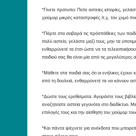
*Γίνετε πρότυπο: Πείτε αστείες ιστορίες, γελά
χιούμορ μικρές καταστροφές π.χ. τον χυμό π
*Πάρτε στα σοβαρά τις πρόσπάθειες των παιδ
πολύ αστείο, γελάστε μαζί τους, μην τα υποτιμ
ενθαρρύνετέ τα έτσι ώστε να τα τελειοποιήσο
παιδιού σας θα είναι μία από τις μεγαλύτερες
*Μάθετε στα παιδιά σας ότι οι ενήλικες έχουν κ
από τη δουλειά, ενθαρρύνετέ τα να κάνουν αστ
*Δώστε τους ερεθίσματα. Αγοράστε τους βιβλία
αναζητείστε αστεία γεγονότα στο διαδίκτυο. Μ
επιλογές τους και την αίσθηση του χιούμορ του
*Και πάντα ψάχνετε για ανέκδοτα που μπορείτε
στους φίλους τους,