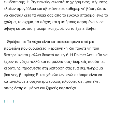
ενυδάτωσης. Η Prystowsky συνιστά τη χρήση ενός μείγματος
ελαίων αμυγδάλου και αβοκάντο σε καθημερινή βάση, ώστε
να διασφαλίζετε τα νύχια σας από το εύκολο σπάσιμο, ενώ το
χρώμα, το σχήμα, το πάχος και η υφή τους παραμένουν σε
άψογη κατάσταση, ακόμη και χωρίς να τα έχετε βάψει.
– Θρέψτε τα: Τα νύχια είναι κατασκευασμένα από μια
πρωτεΐνη που ονομάζεται κερατίνη -η ίδια πρωτεΐνη που
διατηρεί και τα μαλλιά δυνατά και υγιή. Η Palmer λέει: «Για να
έχουν τα νύχια -αλλά και τα μαλλιά σας- διαρκείς ποσότητες
κερατίνης, προσθέστε στη διατροφή σας ένα συμπλήρωμα
βιοτίνης, βιταμίνης Ε και ιχθυελαίων, ενώ σκόπιμο είναι να
καταναλώνετε συχνότερα τροφές πλούσιες σε πρωτεΐνη,
όπως όσπρια, ψάρια και ξηρούς καρπούς».
ΠΗΓΗ