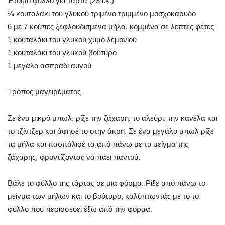
Έτοιμο φύλλο για τάρτα (23 εκ.)
¼ κουταλάκι του γλυκού τριμένο τριμμένο μοσχοκάρυδο
6 με 7 κούπες ξεφλουδισμένα μήλα, κομμένα σε λεπτές φέτες
1 κουταλάκι του γλυκού χυμό λεμονιού
1 κουταλάκι του γλυκού βούτυρο
1 μεγάλο ασπράδι αυγού
Τρόπος μαγειρέματος
Σε ένα μικρό μπωλ, ρίξε την ζάχαρη, το αλεύρι, την κανέλα και
το τζίντζερ και άφησέ το στην άκρη. Σε ένα μεγάλο μπωλ ρίξε
τα μήλα και πασπάλισέ τα από πάνω με το μείγμα της
ζάχαρης, φροντίζoντας να πάει παντού.
Βάλε το φύλλο της τάρτας σε μια φόρμα. Ρίξε από πάνω το
μείγμα των μήλων και το βούτυρο, καλύπτωντάς με το το
φύλλο που περισσεύει έξω από την φόρμα.