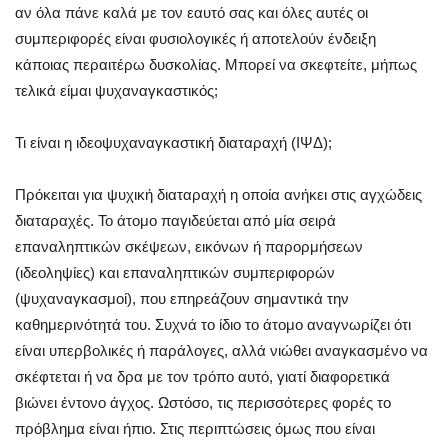
αν όλα πάνε καλά με τον εαυτό σας και όλες αυτές οι
συμπεριφορές είναι φυσιολογικές ή αποτελούν ένδειξη
κάποιας περαιτέρω δυσκολίας. Μπορεί να σκεφτείτε, μήπως
τελικά είμαι ψυχαναγκαστικός;
Τι είναι η ιδεοψυχαναγκαστική διαταραχή (ΙΨΔ);
Πρόκειται για ψυχική διαταραχή η οποία ανήκει στις αγχώδεις
διαταραχές. Το άτομο παγιδεύεται από μία σειρά
επαναληπτικών σκέψεων, εικόνων ή παρορμήσεων
(ιδεοληψίες) και επαναληπτικών συμπεριφορών
(ψυχαναγκασμοί), που επηρεάζουν σημαντικά την
καθημερινότητά του. Συχνά το ίδιο το άτομο αναγνωρίζει ότι
είναι υπερβολικές ή παράλογες, αλλά νιώθει αναγκασμένο να
σκέφτεται ή να δρα με τον τρόπο αυτό, γιατί διαφορετικά
βιώνει έντονο άγχος. Ωστόσο, τις περισσότερες φορές το
πρόβλημα είναι ήπιο. Στις περιπτώσεις όμως που είναι