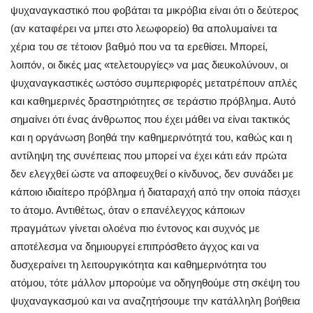
ψυχαναγκαστικό που φοβάται τα μικρόβια είναι ότι ο δεύτερος
(αν καταφέρει να μπει στο λεωφορείο) θα απολυμαίνει τα
χέρια του σε τέτοιον βαθμό που να τα ερεθίσει. Μπορεί,
λοιπόν, οι δικές μας «τελετουργίες» να μας διευκολύνουν, οι
ψυχαναγκαστικές ωστόσο συμπεριφορές μετατρέπουν απλές
και καθημερινές δραστηριότητες σε τεράστιο πρόβλημα. Αυτό
σημαίνει ότι ένας άνθρωπος που έχει μάθει να είναι τακτικός
και η οργάνωση βοηθά την καθημερινότητά του, καθώς και η
αντίληψη της συνέπειας που μπορεί να έχει κάτι εάν πρώτα
δεν ελεγχθεί ώστε να αποφευχθεί ο κίνδυνος, δεν συνάδει με
κάποιο ιδιαίτερο πρόβλημα ή διαταραχή από την οποία πάσχει
το άτομο. Αντιθέτως, όταν ο επανέλεγχος κάποιων
πραγμάτων γίνεται ολοένα πιο έντονος και συχνός με
αποτέλεσμα να δημιουργεί επιπρόσθετο άγχος και να
δυσχεραίνει τη λειτουργικότητα και καθημερινότητα του
ατόμου, τότε μάλλον μπορούμε να οδηγηθούμε στη σκέψη του
ψυχαναγκασμού και να αναζητήσουμε την κατάλληλη βοήθεια