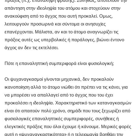
πράξεις (π.χ. επανάληψη φράσης). Συνήθως, αποτελούν την
απάντηση στην ιδεοληψία του ατόμου και στοχεύουν στην
ανακούφιση από το άγχος που αυτή προκαλεί. Ομως,
λειτουργούν προσωρινά και σύντομα οι ανησυχίες
επανέρχονται. Μάλιστα, αν και το άτομο αναγνωρίζει τις
πράξεις αυτές ως υπερβολικές ή παράλογες, βιώνει έντονο
άγχος αν δεν τις εκτελέσει.
Πότε η επαναληπτική συμπεριφορά είναι φυσιολογική;
Οι ψυχαναγκασμοί γίνονται μηχανικά, δεν προκαλούν
ικανοποίηση αλλά το άτομο νιώθει ότι πρέπει να τις κάνει, για
να μπορέσει να απαλλαγεί από το άγχος που του έχει
προκαλέσει η ιδεοληψία. Χαρακτηριστικό των καταναγκασμών
είναι ότι απαιτούν πολύ χρόνο, σημάδι που τους ξεχωρίζει από
φυσιολογικές επαναληπτικές συμπεριφορές, συνήθειες ή
ελεγκτικές πράξεις που όλοι έχουμε ή κάνουμε. Μερικές φορές
αυτή η «ψυχαναγκαστικότητα» ή η τελειομανία βοηθάει την