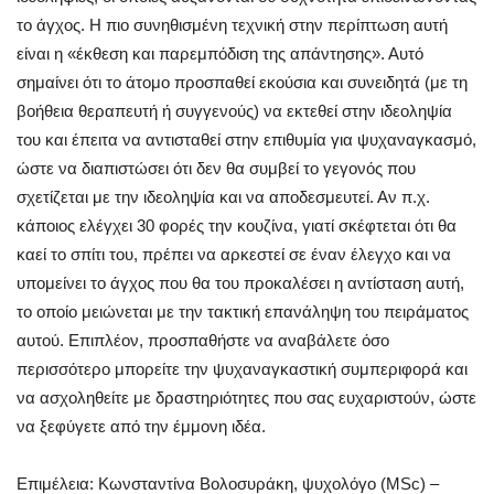
το άγχος. Η πιο συνηθισμένη τεχνική στην περίπτωση αυτή
είναι η «έκθεση και παρεμπόδιση της απάντησης». Αυτό
σημαίνει ότι το άτομο προσπαθεί εκούσια και συνειδητά (με τη
βοήθεια θεραπευτή ή συγγενούς) να εκτεθεί στην ιδεοληψία
του και έπειτα να αντισταθεί στην επιθυμία για ψυχαναγκασμό,
ώστε να διαπιστώσει ότι δεν θα συμβεί το γεγονός που
σχετίζεται με την ιδεοληψία και να αποδεσμευτεί. Αν π.χ.
κάποιος ελέγχει 30 φορές την κουζίνα, γιατί σκέφτεται ότι θα
καεί το σπίτι του, πρέπει να αρκεστεί σε έναν έλεγχο και να
υπομείνει το άγχος που θα του προκαλέσει η αντίσταση αυτή,
το οποίο μειώνεται με την τακτική επανάληψη του πειράματος
αυτού. Επιπλέον, προσπαθήστε να αναβάλετε όσο
περισσότερο μπορείτε την ψυχαναγκαστική συμπεριφορά και
να ασχοληθείτε με δραστηριότητες που σας ευχαριστούν, ώστε
να ξεφύγετε από την έμμονη ιδέα.
Επιμέλεια: Κωνσταντίνα Βολοσυράκη, ψυχολόγο (MSc) –