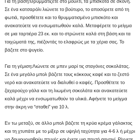
Για τη βάση:Θρυμματίζετε στο μούλτι, τα μπισκότα σε σκόνη.
Σε ένα κατσαρόλι λιώνετε το βούτυρο, το αποσύρετε από τη
φωτιά, προσθέτετε και το θρυμματισμένο μπισκότο και
ανακατεύετε να ενσωματωθούν καλά. Μεταφέρετε το μείγμα
σε μια ταρτιέρα 23 εκ. και το στρώνετε καλά στη βάση και τα
τοιχώματά της, πιέζοντάς το ελαφρώς με τα χέρια σας. Το
βάζετε στο ψυγείο.
Για τη γέμιση:Λιώνετε σε μπεν μαρί τις σταγόνες σοκολάτας.
Σε ένα μεγάλο μπολ βάζετε τους κόκκους καφέ και το ζεστό
νερό και ανακατεύετε να διαλυθεί ο καφές. Προσθέτετε το
ζαχαρούχο γάλα και τη λιωμένη σοκολάτα και ανακατεύετε
καλά μέχρι να ενσωματωθούν τα υλικά. Αφήνετε το μείγμα
στην άκρη να “σταθεί” για 10 λ.
Εν τω μεταξύ, σε άλλο μπολ βάζετε τη κρύα κρέμα γάλακτος
και τη χτυπάτε με το μίξερ σε υψηλή ταχύτητα για 4-6 λ ή μέχρι
να δημιουργηθούν πτυχές και έχετε μια πηχτή σαντιγί. Ρίχνετε