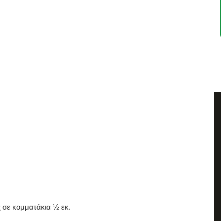
 σε κομματάκια ½ εκ.