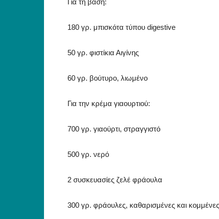
Για τη βάση:
180 γρ. μπισκότα τύπου digestive
50 γρ. φιστίκια Αιγίνης
60 γρ. βούτυρο, λιωμένο
Για την κρέμα γιαουρτιού:
700 γρ. γιαούρτι, στραγγιστό
500 γρ. νερό
2 συσκευασίες ζελέ φράουλα
300 γρ. φράουλες, καθαρισμένες και κομμένες