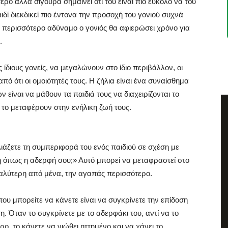
τερο αλλά σίγουρα σημαίνει ότι του είναι πιο εύκολο να του
ιδί διεκδικεί πιο έντονα την προσοχή του γονιού συχνά
ει περισσότερο αδύναμο ο γονιός θα αφιερώσει χρόνο για
.
 ίδιους γονείς, να μεγαλώνουν στο ίδιο περιβάλλον, οι
ό ότι οι ομοιότητές τους. Η ζήλια είναι ένα συναίσθημα
είναι να μάθουν τα παιδιά τους να διαχειρίζονται το
 το μεταφέρουν στην ενήλικη ζωή τους.
ιάζετε τη συμπεριφορά του ενός παιδιού σε σχέση με
ική όπως η αδερφή σου;» Αυτό μπορεί να μεταφραστεί στο
ι καλύτερη από μένα, την αγαπάς περισσότερο.
που μπορείτε να κάνετε είναι να συγκρίνετε την επίδοση
ση. Όταν το συγκρίνετε με το αδερφάκι του, αντί να το
ο, το κάνετε να νιώθει ηττημένο και να χάνει το