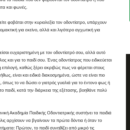
ατα και φωνές.
, είτε φοβάται στην κυριολεξία τον οδοντίατρο, υπάρχουν
ρομακτική για εκείνο, αλλά και λιγότερο αγχωτική για
είσαι ευχαριστημένη με τον οδοντίατρό σου, αλλά αυτό
λος και για το παιδί σου. Ένας οδοντίατρος που ειδικεύεται
ρη επιλογή, καθώς ξέρει ακριβώς πως να φέρεται στους
ήθως, είναι και ειδικά διακοσμημένα, ώστε να είναι πιο
ς, όπως το να δώσει ο γιατρός γυαλιά για το έντονο φως ή
το παιδί, κατά την διάρκεια της εξέτασης, βοηθάνε πολύ
ανική Ακαδημία Παιδικής Οδοντιατρικής συστήνει τα παιδιά
όλις αρχίσουν να βγαίνουν τα πρώτα δόντια ή όταν το
κτήματα: Πρώτον, το παιδί συνηθίζει από μικρό τις