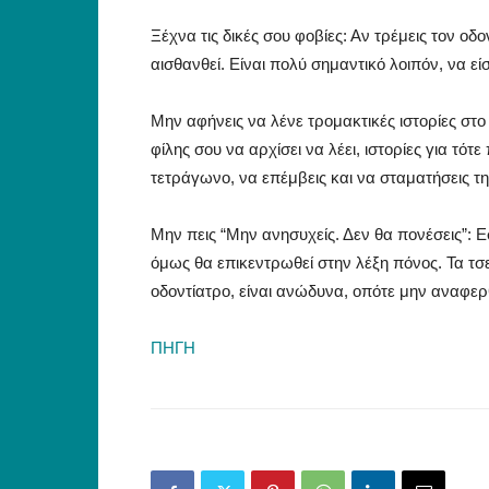
Ξέχνα τις δικές σου φοβίες: Αν τρέμεις τον οδ
αισθανθεί. Είναι πολύ σημαντικό λοιπόν, να είσ
Μην αφήνεις να λένε τρομακτικές ιστορίες στο 
φίλης σου να αρχίσει να λέει, ιστορίες για τό
τετράγωνο, να επέμβεις και να σταματήσεις τη
Μην πεις “Μην ανησυχείς. Δεν θα πονέσεις”: Ε
όμως θα επικεντρωθεί στην λέξη πόνος. Τα τ
οδοντίατρο, είναι ανώδυνα, οπότε μην αναφερ
ΠΗΓΗ