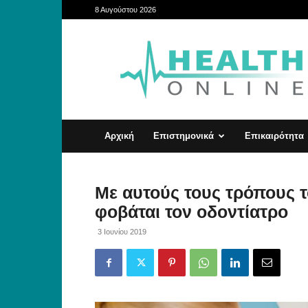
8 Αυγούστου 2026
HealthOnline
Αρχική
Επιστημονικά
Επικαιρότητα
Με αυτούς τους τρόπους τ
φοβάται τον οδοντίατρο
3 Ιουνίου 2019