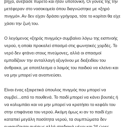
βήχα, ανέβασε πυρετό και ήταν υποτονική. Οι γονείς της την
μετέφεραν στο νοσοκομείο όπου διαγνώστηκε με «ξηρό
πνιγμό». Αν δεν είχαν δράσει γρήγορα, τότε το κορίτσι θα είχε
χάσει την ζωή του.
Ο λεγόμενος «ξηρός πνιγμός» συμβαίνει λόγω της εισπνοής
νερού, η οποία προκαλεί σπασμό στις φωνητικές χορδές. Το
νερό δεν φτάνει στους πνεύμονες, αλλά οι σπασμοί
εμποδίζουν την ανταλλαγή οξυγόνου με διοξειδίου του
άνθρακα, με αποτέλεσμα ο λαιμός του παιδιού να κλείνει και
να μην μπορεί να αναπνεύσει.
Είναι ένας εξαιρετικά ύπουλος πνιγμός που μπορεί να
συμβεί…από το πουθενά. Το παιδί μπορεί να κάνει βουτιές ή
να κολυμπάει και να μην μπορεί να κρατήσει το κεφάλι του
στην επιφάνεια του νερού. Ακόμη όμως κι αν το παιδί έχει
καταπιεί μεγάλη ποσότητα νερού, τα συμπτώματα δεν
εμφανίζονται αμέσως αλλά σταδιακά μέχρι και 24 ώρες